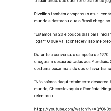
trabalhando, que quer ter o prazer de joga
Rivellino também comparou o atual cená
mundo e destacou que o Brasil chega ao
“Estamos há 20 e poucos dias para inici
jogar? O que vai acontecer? Isso me preo
Durante a conversa, o campeão de 1970 
chegaram desacreditadas aos Mundiais.
costuma pesar mais do que o favoritismo 
“Nós saímos daqui totalmente desacredi
mundo, Checoslováquia e Romênia. Ningu
relembrou.
https://youtube.com/watch?v=AQfON