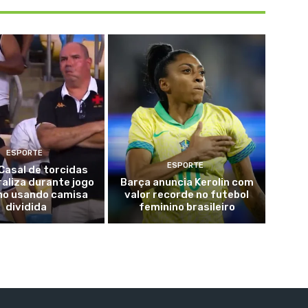
ESPORTE
ESPORTE
 Casal de torcidas
iraliza durante jogo
Barça anuncia Kerolin com
lho usando camisa
valor recorde no futebol
dividida
feminino brasileiro