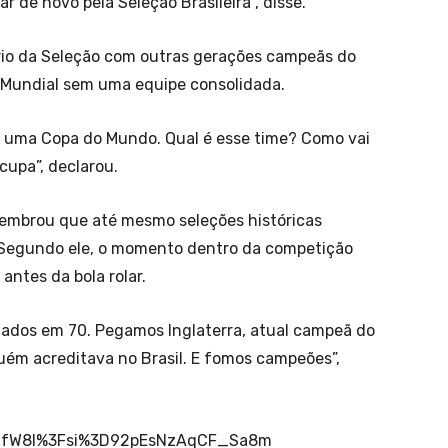
r de novo pela Seleção Brasileira”, disse.
rio da Seleção com outras gerações campeãs do
 Mundial sem uma equipe consolidada.
ar uma Copa do Mundo. Qual é esse time? Como vai
cupa”, declarou.
lembrou que até mesmo seleções históricas
 Segundo ele, o momento dentro da competição
antes da bola rolar.
tados em 70. Pegamos Inglaterra, atual campeã do
ém acreditava no Brasil. E fomos campeões”,
0xfW8I%3Fsi%3D92pEsNzAqCF_Sa8m