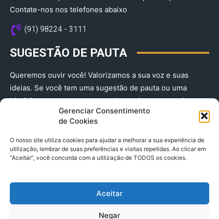
Contate-nos nos telefones abaixo
(91) 98224 - 3111
SUGESTÃO DE PAUTA
Queremos ouvir você! Valorizamos a sua voz e suas
ideias. Se você tem uma sugestão de pauta ou uma
história que merece ser contada, envie-nos agora!
Gerenciar Consentimento
(91) 98224 - 3111
de Cookies
O nosso site utiliza cookies para ajudar a melhorar a sua experiência de
utilização, lembrar de suas preferências e visitas repetidas. Ao clicar em
“Aceitar”, você concorda com a utilização de TODOS os cookies.
Aceitar
© 2025 A Província do Pará CNPJ: 04.901.141/0001-36 End .
Negar
Trav. Quintino Bocaiuva 2301, Ed. Rogério Fernandez – Sala