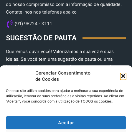
do nosso compromisso com a informação de qualidade.
Contate-nos nos telefones abaixo
(91) 98224 - 3111
SUGESTÃO DE PAUTA
Queremos ouvir você! Valorizamos a sua voz e suas
ideias. Se você tem uma sugestão de pauta ou uma
história que merece ser contada, envie-nos agora!
Gerenciar Consentimento
(91) 98224 - 3111
de Cookies
O nosso site utiliza cookies para ajudar a melhorar a sua experiência de
utilização, lembrar de suas preferências e visitas repetidas. Ao clicar em
“Aceitar”, você concorda com a utilização de TODOS os cookies.
Aceitar
© 2025 A Província do Pará CNPJ: 04.901.141/0001-36 End .