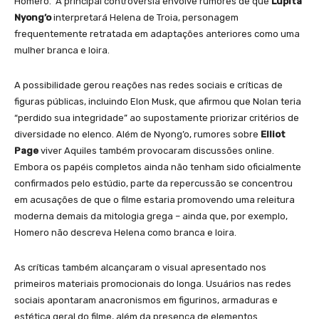
Homero. A principal controvérsia envolve rumores de que
Lupita
Nyong’o
interpretará Helena de Troia, personagem
frequentemente retratada em adaptações anteriores como uma
mulher branca e loira.
A possibilidade gerou reações nas redes sociais e críticas de
figuras públicas, incluindo Elon Musk, que afirmou que Nolan teria
“perdido sua integridade” ao supostamente priorizar critérios de
diversidade no elenco. Além de Nyong’o, rumores sobre
Elliot
Page
viver Aquiles também provocaram discussões online.
Embora os papéis completos ainda não tenham sido oficialmente
confirmados pelo estúdio, parte da repercussão se concentrou
em acusações de que o filme estaria promovendo uma releitura
moderna demais da mitologia grega – ainda que, por exemplo,
Homero não descreva Helena como branca e loira.
As críticas também alcançaram o visual apresentado nos
primeiros materiais promocionais do longa. Usuários nas redes
sociais apontaram anacronismos em figurinos, armaduras e
estética geral do filme, além da presença de elementos