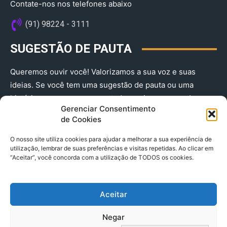
Contate-nos nos telefones abaixo
(91) 98224 - 3111
SUGESTÃO DE PAUTA
Queremos ouvir você! Valorizamos a sua voz e suas
ideias. Se você tem uma sugestão de pauta ou uma
história que merece ser contada, envie-nos agora!
Gerenciar Consentimento
(91) 98224 - 3111
de Cookies
O nosso site utiliza cookies para ajudar a melhorar a sua experiência de
utilização, lembrar de suas preferências e visitas repetidas. Ao clicar em
“Aceitar”, você concorda com a utilização de TODOS os cookies.
Aceitar
© 2025 A Província do Pará CNPJ: 04.901.141/0001-36 End .
Negar
Trav. Quintino Bocaiuva 2301, Ed. Rogério Fernandez – Sala