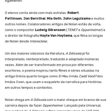
Agamenon.
O elenco conta ainda com mais estrelas:
Robert
Pattinson
,
Jon Bernthal
,
Mia Goth
,
John Leguizamo
e muitos
outros nomes. Colaboradores antigos de Nolan estão de volta,
como o compositor
Ludwig Göransson
(
TENET
e
Oppenheimer
) e
o diretor de fotografia
Hoyte Van Hoytema
, que filma os longas
de Nolan desde
Interestelar.
Um dos maiores clássicos da literatura,
A Odisseia
já foi
interpretado, reinterpretado, traduzido e adaptado inúmeras
vezes. Além de ser transformado em prosa por diferentes
escritores, o poema inspirou tanto filmes e séries situadas na
antiga Grécia quanto longas como
Ei Meu Irmão, Cadê Você?
dos
Irmãos Coen, que usam o esqueleto da narrativa para histórias
em outros tempos e contextos.
Nolan chega em
A Odisseia
com o maior cheque em branco de sua
carreira depois de fazer
Oppenheimer
. Lançado pela Universal,