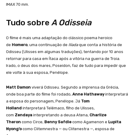
IMAX 70 mm.
Tudo sobre
A Odisseia
O filme é mais uma adaptação do clássico poema heroico
de
Homero
, uma continuação de
Ilíada
que conta a história de
Odisseu (Ulisses em algumas traduções), tentando por 10 anos
retornar para casa em Ítaca após a vitória na guerra de Troia.
Irado, o deus dos mares, Poseidon, faz de tudo para impedir que
ele volte à sua esposa, Penélope.
Matt Damon
viverá Odisseu. Segundo a imprensa da Grécia,
onde boa parte do filme foi rodado,
Anne Hathaway
interpretará
a esposa do personagem, Penélope. Já
Tom
Holland
interpretará Telêmaco, filho de Ulisses,
com
Zendaya
interpretando a deusa Atena,
Charlize
Theron
como Circe,
Benny Safdie
como Agamenon e
Lupita
Nyong’o
como Clitemnestra — ou Clitenestra —, esposa de