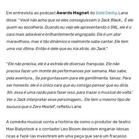
Em entrevista ao podcast
Awards Magnet
do
Gold Derby
, Lane
disse: “
Você não acha que se eles conseguissem o Jack Black… É ele
quem eu escolheria. Quando eu vejo ele apresentando o SNL, ele é o
cara mais adorável e brilhantemente engraçado. Ele é um ator
maravilhoso, mas é tão dinâmico e realmente sabe cantar. Ele tem
uma voz ótima. Então é dele que eu iria atrás, do Jack.
“
“
Ele não precisa, ele é a estrela de diversas franquias. Ele não
precisa fazer um monte de performances por semana. Mas sabe,
pela aventura… Se perguntassem para ele gentilmente, talvez. Para
ser honesto, ele é o único cara que eu consigo pensar que eu diria,
‘Ah, essa é uma razão para fazer isso, para trazer o musical de volta’.
Ver o Jack interpretar esse personagem… Ele tem o mesmo tipo de
loucura que o Zero Mostel
“, refletiu Lane.
A comédia musical conta a história de como o produtor de teatro
Max Bialystock e o contador Leo Bloom decidem enganar idosas
ricas e fazê-las investirem em uma peça que será um fracasso