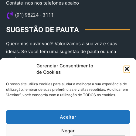
Contate-nos nos telefones abaixo
(91) 98224 - 3111
SUGESTÃO DE PAUTA
Queremos ouvir você! Valorizamos a sua voz e suas
ideias. Se você tem uma sugestão de pauta ou uma
história que merece ser contada, envie-nos agora!
Gerenciar Consentimento
(91) 98224 - 3111
de Cookies
O nosso site utiliza cookies para ajudar a melhorar a sua experiência de
utilização, lembrar de suas preferências e visitas repetidas. Ao clicar em
“Aceitar”, você concorda com a utilização de TODOS os cookies.
Aceitar
© 2025 A Província do Pará CNPJ: 04.901.141/0001-36 End .
Negar
Trav. Quintino Bocaiuva 2301, Ed. Rogério Fernandez – Sala