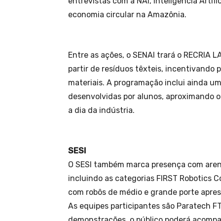
entrevistas com a NAI, Inteligência Artif
economia circular na Amazônia.
Entre as ações, o SENAI trará o RECRIA L
partir de resíduos têxteis, incentivando
materiais. A programação inclui ainda u
desenvolvidas por alunos, aproximando o 
a dia da indústria.
SESI
O SESI também marca presença com aren
incluindo as categorias FIRST Robotics C
com robôs de médio e grande porte apres
As equipes participantes são Paratech F
demonstrações, o público poderá acomp