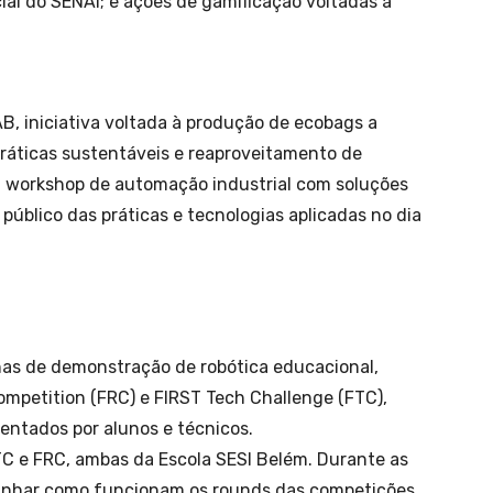
icial do SENAI; e ações de gamificação voltadas à
AB, iniciativa voltada à produção de ecobags a
 práticas sustentáveis e reaproveitamento de
m workshop de automação industrial com soluções
público das práticas e tecnologias aplicadas no dia
as de demonstração de robótica educacional,
ompetition (FRC) e FIRST Tech Challenge (FTC),
entados por alunos e técnicos.
TC e FRC, ambas da Escola SESI Belém. Durante as
anhar como funcionam os rounds das competições,