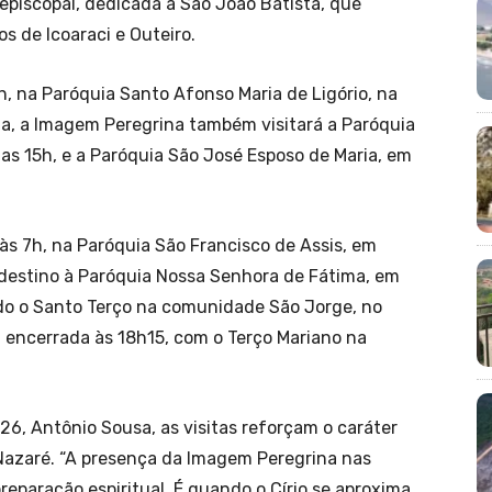
 episcopal, dedicada a São João Batista, que
s de Icoaraci e Outeiro.
h, na Paróquia Santo Afonso Maria de Ligório, na
ia, a Imagem Peregrina também visitará a Paróquia
 das 15h, e a Paróquia São José Esposo de Maria, em
às 7h, na Paróquia São Francisco de Assis, em
 destino à Paróquia Nossa Senhora de Fátima, em
zado o Santo Terço na comunidade São Jorge, no
 encerrada às 18h15, com o Terço Mariano na
6, Antônio Sousa, as visitas reforçam o caráter
 Nazaré. “A presença da Imagem Peregrina nas
eparação espiritual. É quando o Círio se aproxima