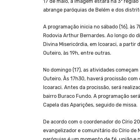
17 de maio, a Imagem estará na 3ª região
abrange paróquias de Belém e dos distrito
A programação inicia no sábado (16), às 7
Rodovia Arthur Bernardes. Ao longo do d
Divina Misericórdia, em Icoaraci, a partir
Outeiro, às 19h, entre outras.
No domingo (17), as atividades começam 
Outeiro. Às 17h30, haverá procissão com
Icoaraci. Antes da procissão, será reali
bairro Buraco Fundo. A programação será
Capela das Aparições, seguido de missa.
De acordo com o coordenador do Círio 202
evangelizador e comunitário do Círio de
paróquias é um momento de fé, união e pr