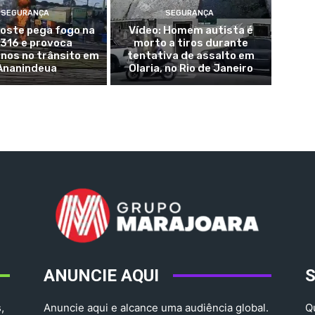
SEGURANÇA
SEGURANÇA
Poste pega fogo na
Vídeo: Homem autista é
316 e provoca
morto a tiros durante
nos no trânsito em
tentativa de assalto em
Ananindeua
Olaria, no Rio de Janeiro
ANUNCIE AQUI
,
Anuncie aqui e alcance uma audiência global.
Q