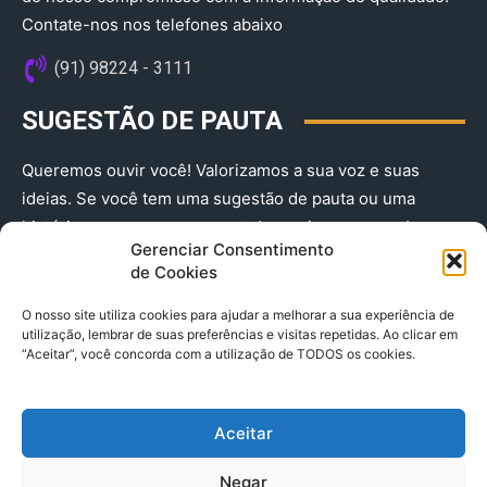
Contate-nos nos telefones abaixo
(91) 98224 - 3111
SUGESTÃO DE PAUTA
Queremos ouvir você! Valorizamos a sua voz e suas
ideias. Se você tem uma sugestão de pauta ou uma
história que merece ser contada, envie-nos agora!
Gerenciar Consentimento
(91) 98224 - 3111
de Cookies
O nosso site utiliza cookies para ajudar a melhorar a sua experiência de
utilização, lembrar de suas preferências e visitas repetidas. Ao clicar em
“Aceitar”, você concorda com a utilização de TODOS os cookies.
Aceitar
© 2025 A Província do Pará CNPJ: 04.901.141/0001-36 End .
Negar
Trav. Quintino Bocaiuva 2301, Ed. Rogério Fernandez – Sala