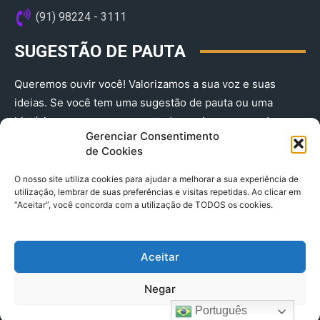
(91) 98224 - 3111
SUGESTÃO DE PAUTA
Queremos ouvir você! Valorizamos a sua voz e suas
ideias. Se você tem uma sugestão de pauta ou uma
história que merece ser contada, envie-nos agora!
Gerenciar Consentimento
(91) 98224 - 3111
de Cookies
O nosso site utiliza cookies para ajudar a melhorar a sua experiência de
utilização, lembrar de suas preferências e visitas repetidas. Ao clicar em
“Aceitar”, você concorda com a utilização de TODOS os cookies.
Aceitar
© 2025 A Província do Pará CNPJ: 04.901.141/0001-36 End .
Negar
Trav. Quintino Bocaiuva 2301, Ed. Rogério Fernandez – Sala
2701- Cremação – CEP 66045.315
Português