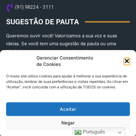
(91) 98224 - 3111
SUGESTÃO DE PAUTA
Queremos ouvir você! Valorizamos a sua voz e suas
ideias. Se você tem uma sugestão de pauta ou uma
história que merece ser contada, envie-nos agora!
Gerenciar Consentimento
(91) 98224 - 3111
de Cookies
O nosso site utiliza cookies para ajudar a melhorar a sua experiência de
utilização, lembrar de suas preferências e visitas repetidas. Ao clicar em
“Aceitar”, você concorda com a utilização de TODOS os cookies.
Aceitar
© 2025 A Província do Pará CNPJ: 04.901.141/0001-36 End .
Negar
Trav. Quintino Bocaiuva 2301, Ed. Rogério Fernandez – Sala
2701- Cremação – CEP 66045.315
Português