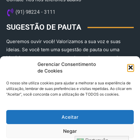
(91) 98224 - 3111
SUGESTÃO DE PAUTA
Queremos ouvir você! Valorizamos a sua voz e suas
ideias. Se você tem uma sugestão de pauta ou uma
história que merece ser contada, envie-nos agora!
Gerenciar Consentimento
(91) 98224 - 3111
de Cookies
O nosso site utiliza cookies para ajudar a melhorar a sua experiência de
utilização, lembrar de suas preferências e visitas repetidas. Ao clicar em
“Aceitar”, você concorda com a utilização de TODOS os cookies.
Aceitar
© 2025 A Província do Pará CNPJ: 04.901.141/0001-36 End .
Negar
Trav. Quintino Bocaiuva 2301, Ed. Rogério Fernandez – Sala
2701- Cremação – CEP 66045.315