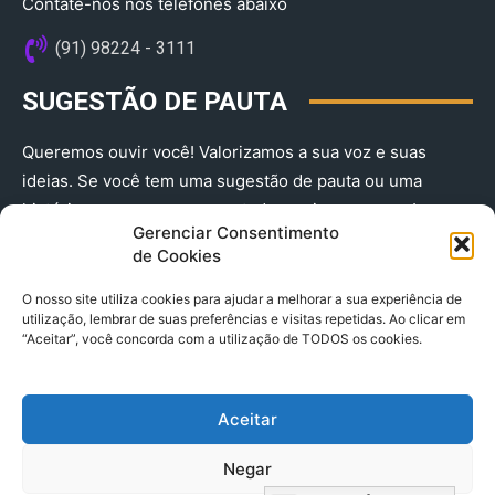
Contate-nos nos telefones abaixo
(91) 98224 - 3111
SUGESTÃO DE PAUTA
Queremos ouvir você! Valorizamos a sua voz e suas
ideias. Se você tem uma sugestão de pauta ou uma
história que merece ser contada, envie-nos agora!
Gerenciar Consentimento
(91) 98224 - 3111
de Cookies
O nosso site utiliza cookies para ajudar a melhorar a sua experiência de
utilização, lembrar de suas preferências e visitas repetidas. Ao clicar em
“Aceitar”, você concorda com a utilização de TODOS os cookies.
Aceitar
© 2025 A Província do Pará CNPJ: 04.901.141/0001-36 End .
Negar
Trav. Quintino Bocaiuva 2301, Ed. Rogério Fernandez – Sala