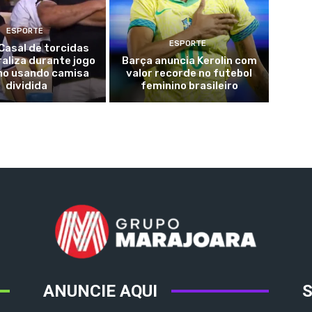
ESPORTE
ESPORTE
 Casal de torcidas
iraliza durante jogo
Barça anuncia Kerolin com
lho usando camisa
valor recorde no futebol
dividida
feminino brasileiro
ANUNCIE AQUI