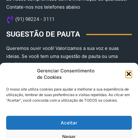
Contate-nos nos telefones abaixo
(91) 98224 - 3111
SUGESTÃO DE PAUTA
Queremos ouvir você! Valorizamos a sua voz e suas
ideias. Se você tem uma sugestão de pauta ou uma
história que merece ser contada, envie-nos agora!
Gerenciar Consentimento
(91) 98224 - 3111
de Cookies
O nosso site utiliza cookies para ajudar a melhorar a sua experiência de
utilização, lembrar de suas preferências e visitas repetidas. Ao clicar em
“Aceitar”, você concorda com a utilização de TODOS os cookies.
Aceitar
© 2025 A Província do Pará CNPJ: 04.901.141/0001-36 End .
Negar
Trav. Quintino Bocaiuva 2301, Ed. Rogério Fernandez – Sala