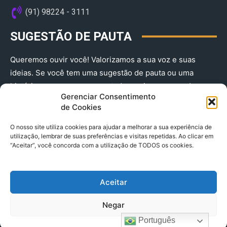
(91) 98224 - 3111
SUGESTÃO DE PAUTA
Queremos ouvir você! Valorizamos a sua voz e suas
ideias. Se você tem uma sugestão de pauta ou uma
história que merece ser contada, envie-nos agora!
Gerenciar Consentimento
(91) 98224 - 3111
de Cookies
O nosso site utiliza cookies para ajudar a melhorar a sua experiência de
utilização, lembrar de suas preferências e visitas repetidas. Ao clicar em
“Aceitar”, você concorda com a utilização de TODOS os cookies.
Aceitar
© 2025 A Província do Pará CNPJ: 04.901.141/0001-36 End .
Negar
Trav. Quintino Bocaiuva 2301, Ed. Rogério Fernandez – Sala
2701- Cremação – CEP 66045.315
Português