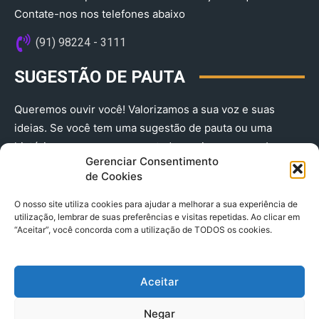
Contate-nos nos telefones abaixo
(91) 98224 - 3111
SUGESTÃO DE PAUTA
Queremos ouvir você! Valorizamos a sua voz e suas
ideias. Se você tem uma sugestão de pauta ou uma
história que merece ser contada, envie-nos agora!
Gerenciar Consentimento
(91) 98224 - 3111
de Cookies
O nosso site utiliza cookies para ajudar a melhorar a sua experiência de
utilização, lembrar de suas preferências e visitas repetidas. Ao clicar em
“Aceitar”, você concorda com a utilização de TODOS os cookies.
Aceitar
© 2025 A Província do Pará CNPJ: 04.901.141/0001-36 End .
Negar
Trav. Quintino Bocaiuva 2301, Ed. Rogério Fernandez – Sala