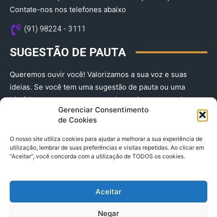
Contate-nos nos telefones abaixo
(91) 98224 - 3111
SUGESTÃO DE PAUTA
Queremos ouvir você! Valorizamos a sua voz e suas
ideias. Se você tem uma sugestão de pauta ou uma
história que merece ser contada, envie-nos agora!
Gerenciar Consentimento
(91) 98224 - 3111
de Cookies
O nosso site utiliza cookies para ajudar a melhorar a sua experiência de
utilização, lembrar de suas preferências e visitas repetidas. Ao clicar em
“Aceitar”, você concorda com a utilização de TODOS os cookies.
Aceitar
© 2025 A Província do Pará CNPJ: 04.901.141/0001-36 End .
Negar
Trav. Quintino Bocaiuva 2301, Ed. Rogério Fernandez – Sala