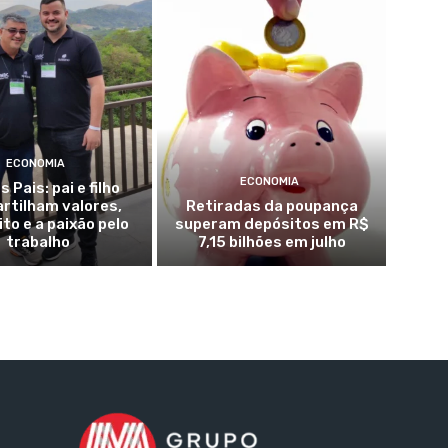
ECONOMIA
ECONOMIA
s Pais: pai e filho
rtilham valores,
Retiradas da poupança
to e a paixão pelo
superam depósitos em R$
trabalho
7,15 bilhões em julho