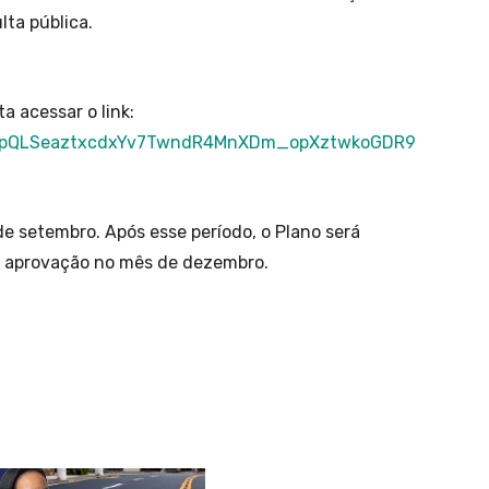
lta pública.
a acessar o link:
1FAIpQLSeaztxcdxYv7TwndR4MnXDm_opXztwkoGDR9
de setembro. Após esse período, o Plano será
a aprovação no mês de dezembro.