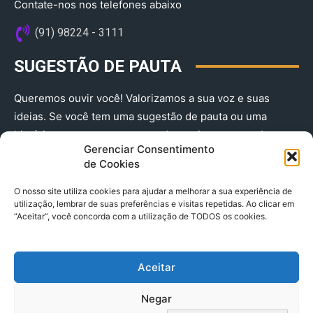
Contate-nos nos telefones abaixo
(91) 98224 - 3111
SUGESTÃO DE PAUTA
Queremos ouvir você! Valorizamos a sua voz e suas
ideias. Se você tem uma sugestão de pauta ou uma
história que merece ser contada, envie-nos agora!
Gerenciar Consentimento
(91) 98224 - 3111
de Cookies
O nosso site utiliza cookies para ajudar a melhorar a sua experiência de
utilização, lembrar de suas preferências e visitas repetidas. Ao clicar em
“Aceitar”, você concorda com a utilização de TODOS os cookies.
Aceitar
© 2025 A Província do Pará CNPJ: 04.901.141/0001-36 End .
Negar
Trav. Quintino Bocaiuva 2301, Ed. Rogério Fernandez – Sala