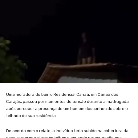
Uma moradora do bairro Residencial Canaã, em Canaã dos
Carajás, passou por momentos de tensão durante a madrugada
após perceber a presença de um homem desconhecido sobre o
telhado de sua residência.
De acordo com o relato, o indivíduo teria subido na cobertura da
casa, quebrado algumas telhas e causado preocupação aos