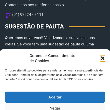
Contate-nos nos telefones abaixo
(91) 98224 - 3111
SUGESTÃO DE PAUTA
Queremos ouvir você! Valorizamos a sua voz e suas
ideias. Se você tem uma sugestão de pauta ou uma
história que merece ser contada, envie-nos agora!
Gerenciar Consentimento
(91) 98224 - 3111
de Cookies
O nosso site utiliza cookies para ajudar a melhorar a sua experiência de
utilização, lembrar de suas preferências e visitas repetidas. Ao clicar em
“Aceitar”, você concorda com a utilização de TODOS os cookies.
Aceitar
© 2025 A Província do Pará CNPJ: 04.901.141/0001-36 End .
Negar
Trav. Quintino Bocaiuva 2301, Ed. Rogério Fernandez – Sala