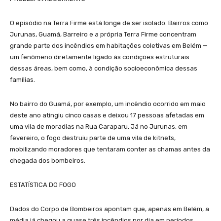
O episódio na Terra Firme está longe de ser isolado. Bairros como
Jurunas, Guamá, Barreiro e a própria Terra Firme concentram
grande parte dos incêndios em habitações coletivas em Belém —
um fenômeno diretamente ligado às condições estruturais
dessas áreas, bem como, à condição socioeconômica dessas
famílias.
No bairro do Guamá, por exemplo, um incêndio ocorrido em maio
deste ano atingiu cinco casas e deixou 17 pessoas afetadas em
uma vila de moradias na Rua Caraparu. Já no Jurunas, em
fevereiro, o fogo destruiu parte de uma vila de kitnets,
mobilizando moradores que tentaram conter as chamas antes da
chegada dos bombeiros.
ESTATÍSTICA DO FOGO
Dados do Corpo de Bombeiros apontam que, apenas em Belém, a
média já chegou a quase três incêndios por dia em períodos