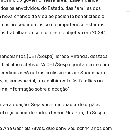
trabalho do governo nessa área. “Esse alcance
os os envolvidos, do Estado, das famílias dos
nova chance de vida ao paciente beneficiado e
izam os procedimentos com competência. Estamos
mos trabalhando com o mesmo objetivo em 2024”,
ransplantes (CET/Sespa), Ierecê Miranda, destaca
 trabalho coletivo. “A CET/Sespa, juntamente com
 médicos e 56 outros profissionais de Saúde para
 e, em especial, no acolhimento às famílias no
 na informação sobre a doação”.
oriza a doação. Seja você um doador de órgãos,
, reforça a coordenadora Ierecê Miranda, da Sespa.
 a Ana Gabriela Alves, que conviveu por 14 anos com