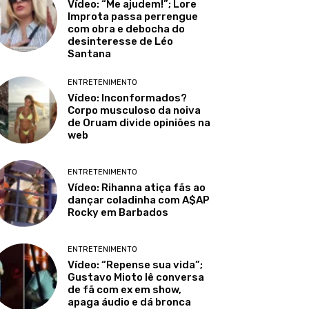
Vídeo: “Me ajudem!”; Lore
Improta passa perrengue
com obra e debocha do
desinteresse de Léo
Santana
ENTRETENIMENTO
Vídeo: Inconformados?
Corpo musculoso da noiva
de Oruam divide opiniões na
web
ENTRETENIMENTO
Vídeo: Rihanna atiça fãs ao
dançar coladinha com A$AP
Rocky em Barbados
ENTRETENIMENTO
Vídeo: “Repense sua vida”;
Gustavo Mioto lê conversa
de fã com ex em show,
apaga áudio e dá bronca