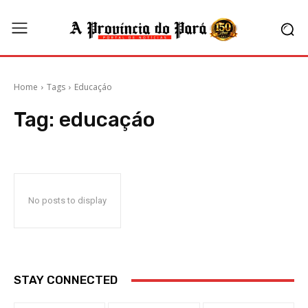
Home
Tags
Educaçáo
Tag:
educaçáo
No posts to display
STAY CONNECTED