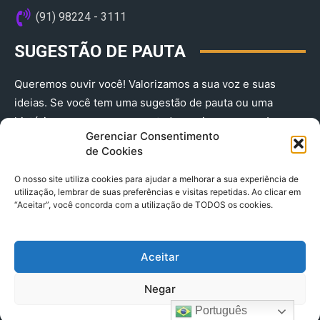
(91) 98224 - 3111
SUGESTÃO DE PAUTA
Queremos ouvir você! Valorizamos a sua voz e suas
ideias. Se você tem uma sugestão de pauta ou uma
história que merece ser contada, envie-nos agora!
Gerenciar Consentimento
(91) 98224 - 3111
de Cookies
O nosso site utiliza cookies para ajudar a melhorar a sua experiência de
utilização, lembrar de suas preferências e visitas repetidas. Ao clicar em
“Aceitar”, você concorda com a utilização de TODOS os cookies.
Aceitar
© 2025 A Província do Pará CNPJ: 04.901.141/0001-36 End .
Negar
Trav. Quintino Bocaiuva 2301, Ed. Rogério Fernandez – Sala
2701- Cremação – CEP 66045.315
Português