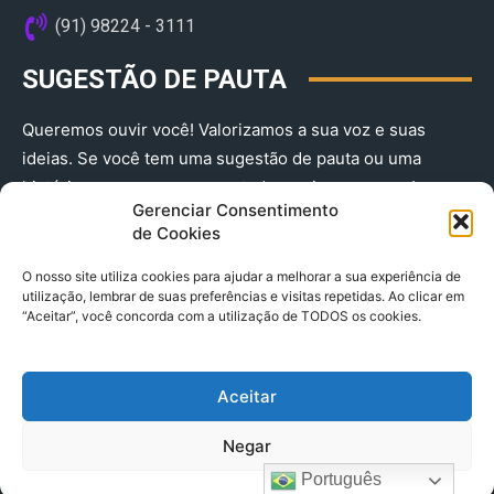
(91) 98224 - 3111
SUGESTÃO DE PAUTA
Queremos ouvir você! Valorizamos a sua voz e suas
ideias. Se você tem uma sugestão de pauta ou uma
história que merece ser contada, envie-nos agora!
Gerenciar Consentimento
(91) 98224 - 3111
de Cookies
O nosso site utiliza cookies para ajudar a melhorar a sua experiência de
utilização, lembrar de suas preferências e visitas repetidas. Ao clicar em
“Aceitar”, você concorda com a utilização de TODOS os cookies.
Aceitar
© 2025 A Província do Pará CNPJ: 04.901.141/0001-36 End .
Negar
Trav. Quintino Bocaiuva 2301, Ed. Rogério Fernandez – Sala
2701- Cremação – CEP 66045.315
Português