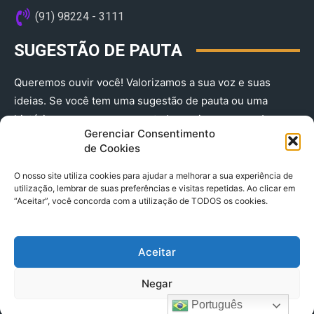
(91) 98224 - 3111
SUGESTÃO DE PAUTA
Queremos ouvir você! Valorizamos a sua voz e suas
ideias. Se você tem uma sugestão de pauta ou uma
história que merece ser contada, envie-nos agora!
Gerenciar Consentimento
(91) 98224 - 3111
de Cookies
O nosso site utiliza cookies para ajudar a melhorar a sua experiência de
utilização, lembrar de suas preferências e visitas repetidas. Ao clicar em
“Aceitar”, você concorda com a utilização de TODOS os cookies.
Aceitar
© 2025 A Província do Pará CNPJ: 04.901.141/0001-36 End .
Negar
Trav. Quintino Bocaiuva 2301, Ed. Rogério Fernandez – Sala
2701- Cremação – CEP 66045.315
Português