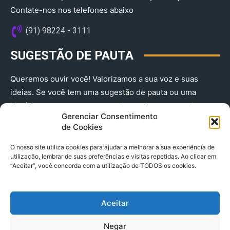
Contate-nos nos telefones abaixo
(91) 98224 - 3111
SUGESTÃO DE PAUTA
Queremos ouvir você! Valorizamos a sua voz e suas
ideias. Se você tem uma sugestão de pauta ou uma
história que merece ser contada, envie-nos agora!
Gerenciar Consentimento
(91) 98224 - 3111
de Cookies
O nosso site utiliza cookies para ajudar a melhorar a sua experiência de
utilização, lembrar de suas preferências e visitas repetidas. Ao clicar em
“Aceitar”, você concorda com a utilização de TODOS os cookies.
Aceitar
© 2025 A Província do Pará CNPJ: 04.901.141/0001-36 End .
Negar
Trav. Quintino Bocaiuva 2301, Ed. Rogério Fernandez – Sala