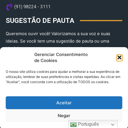
(91) 98224 - 3111
SUGESTÃO DE PAUTA
Queremos ouvir você! Valorizamos a sua voz e suas
ideias. Se você tem uma sugestão de pauta ou uma
história que merece ser contada, envie-nos agora!
Gerenciar Consentimento
(91) 98224 - 3111
de Cookies
O nosso site utiliza cookies para ajudar a melhorar a sua experiência de
utilização, lembrar de suas preferências e visitas repetidas. Ao clicar em
“Aceitar”, você concorda com a utilização de TODOS os cookies.
Aceitar
© 2025 A Província do Pará CNPJ: 04.901.141/0001-36 End .
Negar
Trav. Quintino Bocaiuva 2301, Ed. Rogério Fernandez – Sala
2701- Cremação – CEP 66045.315
Português