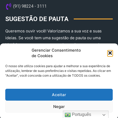
(91) 98224 - 3111
SUGESTÃO DE PAUTA
Queremos ouvir você! Valorizamos a sua voz e suas
ideias. Se você tem uma sugestão de pauta ou uma
história que merece ser contada, envie-nos agora!
Gerenciar Consentimento
(91) 98224 - 3111
de Cookies
O nosso site utiliza cookies para ajudar a melhorar a sua experiência de
utilização, lembrar de suas preferências e visitas repetidas. Ao clicar em
“Aceitar”, você concorda com a utilização de TODOS os cookies.
Aceitar
© 2025 A Província do Pará CNPJ: 04.901.141/0001-36 End .
Negar
Trav. Quintino Bocaiuva 2301, Ed. Rogério Fernandez – Sala
2701- Cremação – CEP 66045.315
Português