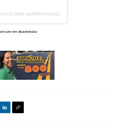
UM POST COMPARTILHADO POR A PROVÍNCIA DO PARÁ (@APROVINCIADOPARA)
epercute em Abaetetuba