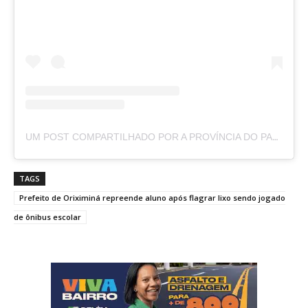
UM POST COMPARTILHADO POR A PROVÍNCIA DO PARÁ (@APROVINCIADOPARA)
TAGS
Prefeito de Oriximiná repreende aluno após flagrar lixo sendo jogado
de ônibus escolar