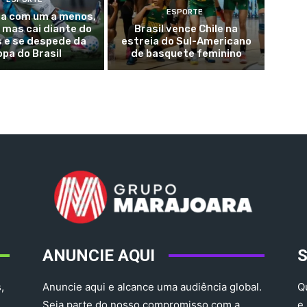
ESPORTE
ta com um a menos,
, mas cai diante do
Brasil vence Chile na
 e se despede da
estreia do Sul-Americano
opa do Brasil
de basquete feminino
ANUNCIE AQUI
,
Anuncie aqui e alcance uma audiência global.
Q
Seja parte do nosso compromisso com a
e