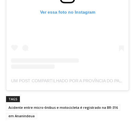
Ver essa foto no Instagram
UM POST COMPARTILHADO POR A PROVÍNCIA DO PARÁ (@APROVINCIADOPARA)
TAGS
Acidente entre micro-ônibus e motocicleta é registrado na BR-316
em Ananindeua