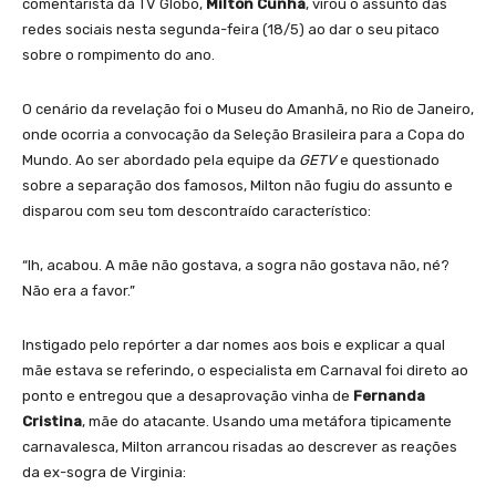
comentarista da TV Globo,
Milton Cunha
, virou o assunto das
redes sociais nesta segunda-feira (18/5) ao dar o seu pitaco
sobre o rompimento do ano.
O cenário da revelação foi o Museu do Amanhã, no Rio de Janeiro,
onde ocorria a convocação da Seleção Brasileira para a Copa do
Mundo. Ao ser abordado pela equipe da
GETV
e questionado
sobre a separação dos famosos, Milton não fugiu do assunto e
disparou com seu tom descontraído característico:
“Ih, acabou. A mãe não gostava, a sogra não gostava não, né?
Não era a favor.”
Instigado pelo repórter a dar nomes aos bois e explicar a qual
mãe estava se referindo, o especialista em Carnaval foi direto ao
ponto e entregou que a desaprovação vinha de
Fernanda
Cristina
, mãe do atacante. Usando uma metáfora tipicamente
carnavalesca, Milton arrancou risadas ao descrever as reações
da ex-sogra de Virginia: