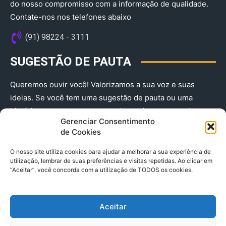
do nosso compromisso com a informação de qualidade.
Contate-nos nos telefones abaixo
(91) 98224 - 3111
SUGESTÃO DE PAUTA
Queremos ouvir você! Valorizamos a sua voz e suas
ideias. Se você tem uma sugestão de pauta ou uma
história que merece ser contada, envie-nos agora!
Gerenciar Consentimento
(91) 98224 - 3111
de Cookies
O nosso site utiliza cookies para ajudar a melhorar a sua experiência de
utilização, lembrar de suas preferências e visitas repetidas. Ao clicar em
“Aceitar”, você concorda com a utilização de TODOS os cookies.
Aceitar
© 2025 A Província do Pará CNPJ: 04.901.141/0001-36 End .