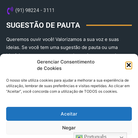
(91) 98224 - 3111
SUGESTÃO DE PAUTA
Queremos ouvir você! Valorizamos a sua voz e suas
ideias. Se você tem uma sugestão de pauta ou uma
história que merece ser contada, envie-nos agora!
Gerenciar Consentimento
(91) 98224 - 3111
de Cookies
O nosso site utiliza cookies para ajudar a melhorar a sua experiência de
utilização, lembrar de suas preferências e visitas repetidas. Ao clicar em
“Aceitar”, você concorda com a utilização de TODOS os cookies.
Aceitar
© 2025 A Província do Pará CNPJ: 04.901.141/0001-36 End .
Negar
Trav. Quintino Bocaiuva 2301, Ed. Rogério Fernandez – Sala
2701- Cremação – CEP 66045.315
Português