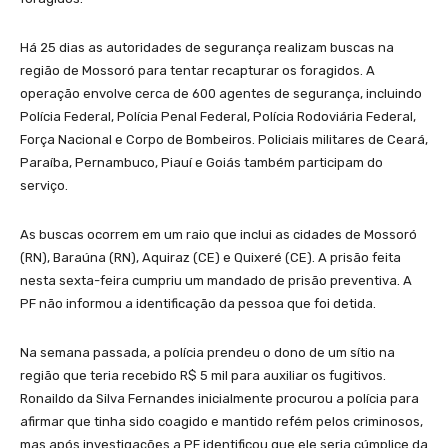
Há 25 dias as autoridades de segurança realizam buscas na
região de Mossoró para tentar recapturar os foragidos. A
operação envolve cerca de 600 agentes de segurança, incluindo
Polícia Federal, Polícia Penal Federal, Polícia Rodoviária Federal,
Força Nacional e Corpo de Bombeiros. Policiais militares de Ceará,
Paraíba, Pernambuco, Piauí e Goiás também participam do
serviço.
As buscas ocorrem em um raio que inclui as cidades de Mossoró
(RN), Baraúna (RN), Aquiraz (CE) e Quixeré (CE). A prisão feita
nesta sexta-feira cumpriu um mandado de prisão preventiva. A
PF não informou a identificação da pessoa que foi detida.
Na semana passada, a polícia prendeu o dono de um sítio na
região que teria recebido R$ 5 mil para auxiliar os fugitivos.
Ronaildo da Silva Fernandes inicialmente procurou a polícia para
afirmar que tinha sido coagido e mantido refém pelos criminosos,
mas após investigações a PF identificou que ele seria cúmplice da