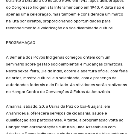
durante a Ditadura do Estado Novo em 1943, após deliberações
do Congresso Indigenista Interamericano em 1940. A data não é
apenas uma celebração, mas também é considerada um marco
na luta por direitos, proporcionando oportunidades para
reconhecimento e valorização da rica diversidade cultural.
PROGRAMAÇÃO
A Semana dos Povos Indígenas começou ontem com um
seminário sobre gestão socioambiental e mudanças climáticas.
Nesta sexta-feira, Dia do Índio, ocorre a abertura oficial, com feira
de artes, mostra cultural e a solenidade, com a presença de
autoridades federais e do Estado. As atividades serão realizadas
no Hangar Centro de Convenções & Feiras da Amazônia.
Amanhã, sábado, 20, a Usina da Paz do Icuí-Guajará, em
Ananindeua, oferecerá serviços de cidadania, saúde e
qualificação aos participantes. À tarde, a programação volta ao
Hangar com apresentações culturais, uma Assembleia com
Artistas e Povos Indígenas e ainda um concurso de Miss Indígena.