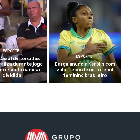
ESPORTE
ESPORTE
 Casal de torcidas
iraliza durante jogo
Barça anuncia Kerolin com
lho usando camisa
valor recorde no futebol
dividida
feminino brasileiro