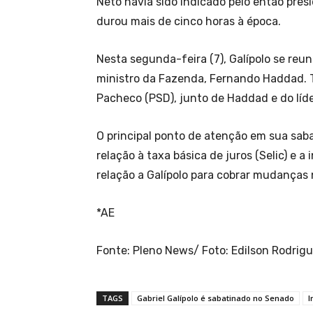
Neto havia sido indicado pelo então pres
durou mais de cinco horas à época.
Nesta segunda-feira (7), Galípolo se re
ministro da Fazenda, Fernando Haddad. 
Pacheco (PSD), junto de Haddad e do líd
O principal ponto de atenção em sua saba
relação à taxa básica de juros (Selic) e 
relação a Galípolo para cobrar mudanças 
*AE
Fonte: Pleno News/ Foto: Edilson Rodri
TAGS
Gabriel Galípolo é sabatinado no Senado
I